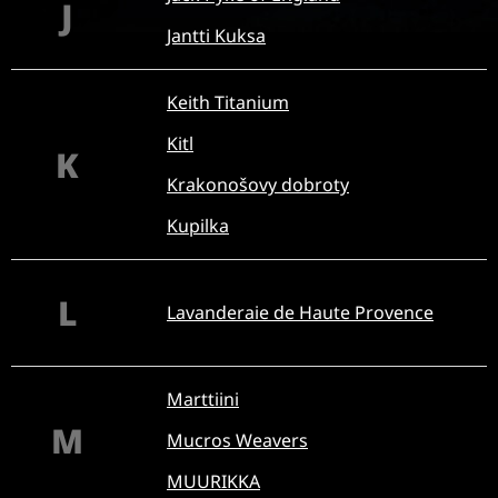
J
Jantti Kuksa
Keith Titanium
Kitl
K
Krakonošovy dobroty
Kupilka
L
Lavanderaie de Haute Provence
Marttiini
M
Mucros Weavers
MUURIKKA