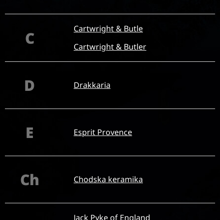
Cartwright & Butle
C
Cartwright & Butler
D
Drakkaria
E
Esprit Provence
Ch
Chodska keramika
Jack Pyke of England