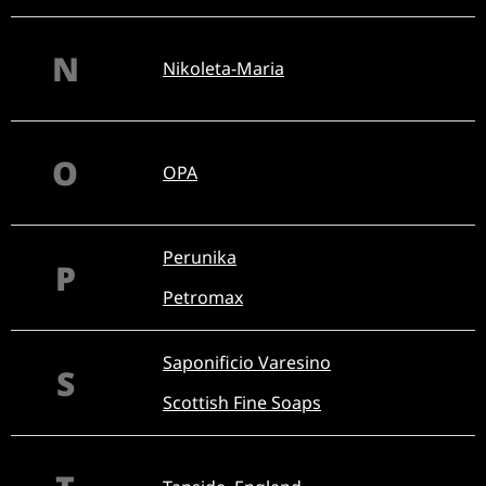
N
Nikoleta-Maria
O
OPA
Perunika
P
Petromax
Saponificio Varesino
S
Scottish Fine Soaps