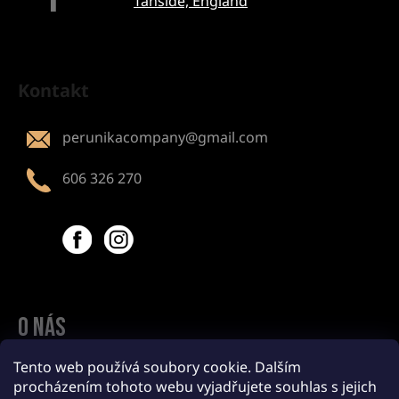
T
Tanside, England
Z
á
Kontakt
p
a
perunikacompany
@
gmail.com
t
í
606 326 270
Facebook
Instagram
O nás
O Perunice
Tento web používá soubory cookie. Dalším
procházením tohoto webu vyjadřujete souhlas s jejich
Zakázková výroba a Velkoobchod