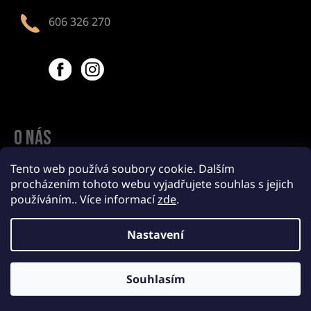
í
606 326 270
Facebook
Instagram
O nás
O Perunice
Tento web používá soubory cookie. Dalším
procházením tohoto webu vyjadřujete souhlas s jejich
Zakázková výroba a Velkoobchod
používáním.. Více informací
zde
.
Nastavení
Obchodní podmínky
Souhlasím
Informace o zpracování osobních údajů
©Copyright 2022 Perunika.cz. Všechna práva vyhrazena.