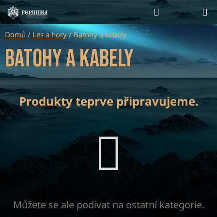
Přejít
Hledat
NÁKUP
na
KOŠÍK
obsah
Domů
/
Les a hory
/
Batohy a kabely
Batohy a kabely
Produkty teprve připravujeme.
Můžete se ale podívat na ostatní kategorie.