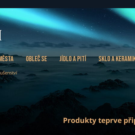
města
Obleč se
Jídlo a pití
Sklo a kerami
lušenství
Produkty teprve př