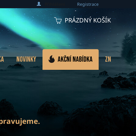
Přihlášení
Registrace
PRÁZDNÝ KOŠÍK
NÁKUPNÍ
KOŠÍK
ka
Novinky
Akční nabídka
Značky
ipravujeme.