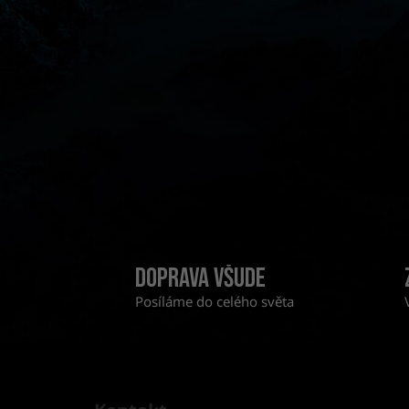
a
n
n
í
p
a
n
e
l
Doprava všude
Posíláme do celého světa
Z
á