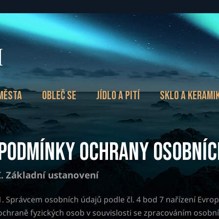
města
Obleč se
Jídlo a pití
Sklo a kerami
Podmínky ochrany osobníc
I.
Základní ustanovení
1. Správcem osobních údajů podle čl. 4 bod 7 nařízení Evr
ochraně fyzických osob v souvislosti se zpracováním osobn