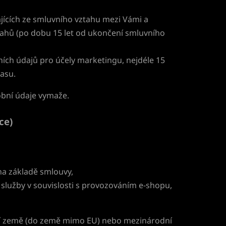
jících ze smluvního vztahu mezi Vámi a
tahů (po dobu 15 let od ukončení smluvního
ích údajů pro účely marketingu, nejdéle 15
lasu.
obní údaje vymaže.
ce)
b na základě smlouvy,
í služby v souvislosti s provozováním e-shopu,
etí země (do země mimo EU) nebo mezinárodní