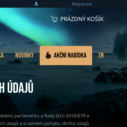
Přihlášení
Registrace
PRÁZDNÝ KOŠÍK
NÁKUPNÍ
KOŠÍK
ka
Novinky
Akční nabídka
Značky
h údajů
opského parlamentu a Rady (EU) 2016/679 o
ích údajů a o volném pohybu těchto údajů