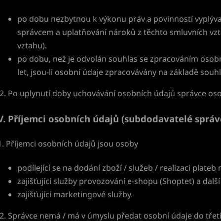
po dobu nezbytnou k výkonu práv a povinností vyplýva
správcem a uplatňování nároků z těchto smluvních vz
vztahu).
po dobu, než je odvolán souhlas se zpracováním osobn
let, jsou-li osobní údaje zpracovávány na základě souh
2. Po uplynutí doby uchovávání osobních údajů správce os
V.
Příjemci osobních údajů (subdodavatelé správ
1. Příjemci osobních údajů jsou osoby
podílející se na dodání zboží / služeb / realizaci plate
zajišťující služby provozování e-shopu (Shoptet) a dalš
zajišťující marketingové služby.
2. Správce nemá / má v úmyslu předat osobní údaje do tř