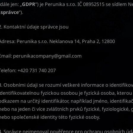
(dále jen: „
GDPR
”) je Perunika s.r.o. IČ 08952515 se sídlem N
„
správce
“).
2. Kontaktní údaje správce jsou
Adresa: Perunika s.r.o. Neklanova 14, Praha 2, 12800
Email: perunikacompany@gmail.com
Telefon: +420 731 740 207
3. Osobními údaji se rozumí veškeré informace o identifikov
identifikovatelnou fyzickou osobou je fyzická osoba, kterou
odkazem na určitý identifikátor, například jméno, identifikačn
nebo na jeden či více zvláštních prvků fyzické, fyziologické,
nebo společenské identity této fyzické osoby.
4. Správce nejmenoval pověřence pro ochranu osobních úda