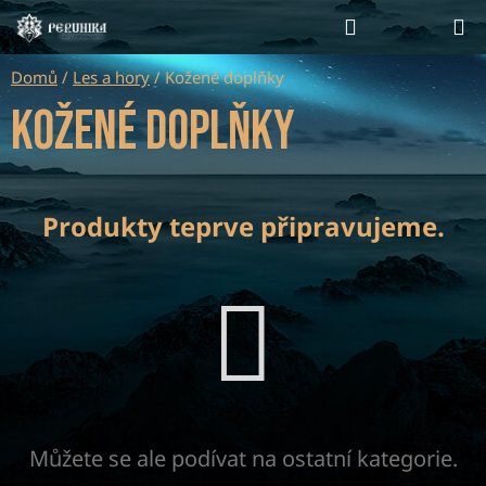
Přejít
Hledat
NÁKUP
na
KOŠÍK
obsah
Domů
/
Les a hory
/
Kožené doplňky
Kožené doplňky
Produkty teprve připravujeme.
Můžete se ale podívat na ostatní kategorie.