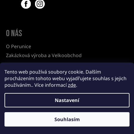
Facebook
Instagram
O nás
O Perunice
Zakázková výroba a Velkoobchod
Tento web používá soubory cookie. Dalším
procházením tohoto webu vyjadřujete souhlas s jejich
používáním.. Více informací
zde
.
Obchodní podmínky
Informace o zpracování osobních údajů
Nastavení
©Copyright 2022 Perunika.cz. Všechna práva vyhrazena.
Souhlasím