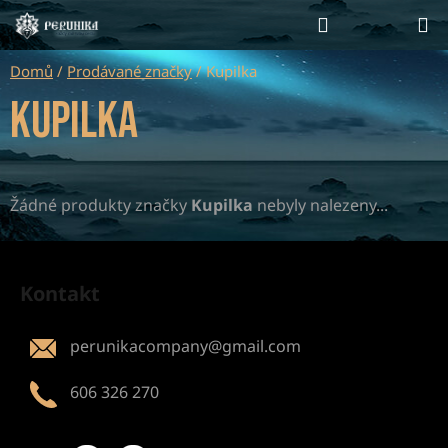
Přejít
Hledat
NÁKUP
na
KOŠÍK
obsah
Domů
/
Prodávané značky
/
Kupilka
Kupilka
Žádné produkty značky
Kupilka
nebyly nalezeny...
Z
á
Kontakt
p
a
perunikacompany
@
gmail.com
t
í
606 326 270